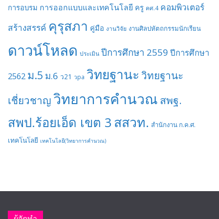
คอมพิวเตอร์
การออกแบบและเทคโนโลยี
การอบรม
ครู
คศ.4
คุรุสภา
สร้างสรรค์
คู่มือ
งานศิลปหัตถกรรมนักเรียน
งานวิจัย
ดาวน์โหลด
ปีการศึกษา 2559
ปีการศึกษา
ประเมิน
วิทยฐานะ
ม.5
วิทยฐานะ
ม.6
2562
ว21
วpa
วิทยาการคำนวณ
เชี่ยวชาญ
สพฐ.
สสวท.
สพป.ร้อยเอ็ด เขต 3
สำนักงาน ก.ค.ศ.
เทคโนโลยี
เทคโนโลยี(วิทยาการคำนวณ)
ผู้จัดทำ