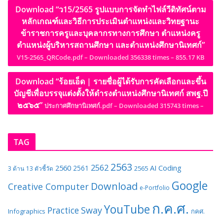
Download “ว15/2565 รูปแบบการจัดทำไฟล์วีดิทัศน์ตาม
หลักเกณฑ์และวิธีการประเมินตำแหน่งและวิทยฐานะ
ข้าราชการครูและบุคลากรทางการศึกษา ตำแหน่งครู
ตำแหน่งผู้บริหารสถานศึกษา และตำแหน่งศึกษานิเทศก์”
V15-2565_QRCode.pdf – Downloaded 356338 times – 855.17 KB
Download “ร้อยเอ็ด | รายชื่อผู้ได้รับการคัดเลือกและขึ้น
บัญชีเพื่อบรรจุแต่งตั้งให้ดำรงตำแหน่งศึกษานิเทศก์ สพฐ.ปี
๒๕๖๕”
ประกาศศึกษานิเทศก์.pdf – Downloaded 315743 times –
TAG
2563
2562
2560
AI
Coding
2561
2565
3 ด้าน
13 ตัวชี้วัด
Google
Download
Creative Computer
e-Portfolio
ก.ค.ศ.
YouTube
Sway
Practice
Infographics
กคศ.