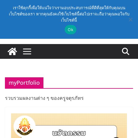
Skip
วันอาทิตย์, สิงหาคม 9, 2026
เราใช้คุกกี้เพื่อให้แน่ใจว่าเรามอบประสบการณ์ที่ดีที่สุดให้กับคุณบน
to
เว็บไซต์ของเรา หากคุณยังคงใช้เว็บไซต์นี้ต่อไปเราจะถือว่าคุณพอใจกับ
Latest:
(สพฐ.) โครงการอบรมเชิงปฏิบัติการหลักสูตรการดำเนิน
เว็บไซต์นี้
content
การประกันคุณภาพภายในสถานศึกษา ด้วยปัญญาประดิษฐ์
(AI) ในรูปแบบออนไลน์
Ok
ก.ค.ศ. เห็นชอบ รายละเอียดการดำเนินการคัดเลือกบุคคล
เพื่อบรรจุและแต่งตั้งให้ดำรงตำแหน่งรองผู้อำนวยการ
สถานศึกษา และผู้อำนวยการสถานศึกษา สังกัดสำนักงาน
คณะกรรมการการศึกษาขั้นพื้นฐาน ปี 2569 ตามหลัก
เกณฑ์ ว 12/2568
ก.ค.ศ. | ว 12/2568 หลักเกณฑ์และวิธีการคัดเลือกบุคคล
เพื่อบรรจุและแต่งตั้งให้ดำรงตำแหน่งรองผู้อำนวยการ
สถานศึกษาและผู้อำนวยการสถานศึกษา สังกัดกระทรวง
myPortfolio
ศึกษาธิการ
ก.ค.ศ. อนุมัติให้ข้าราชการครูและบุคลากรทางการศึกษามี
และเลื่อนเป็นวิทยฐานะเชี่ยวชาญ (ครั้งที่ 9/2569)
รวบรวมผลงานต่าง ๆ ของครูจตุรภัทร
(สพฐ.) โมดูลที่ 1 : การประกันคุณภาพภายในสถานศึกษา
และการประยุกต์ใช้ปัญญาประดิษฐ์ (AI)