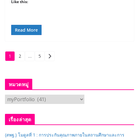
Like this:
Read More
Posts
1
2
…
5
pagination
หมวดหมู่
ห
ม
ว
เรื่องล่าสุด
ด
ห
(สพฐ.) โมดูลที่ 1 : การประกันคุณภาพภายในสถานศึกษาและการ
มู่