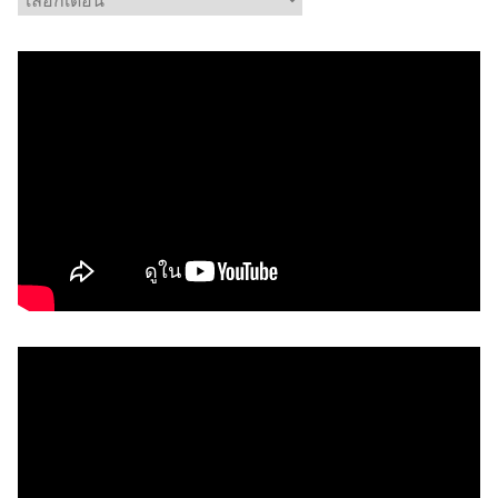
ลั
ง
เ
ก็
บ