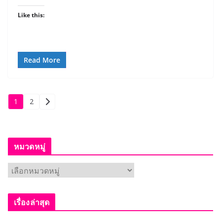
Like this:
Read More
Posts
1
2
pagination
หมวดหมู่
ห
ม
ว
เรื่องล่าสุด
ด
ห