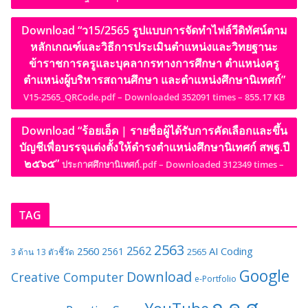
Download “ว15/2565 รูปแบบการจัดทำไฟล์วีดิทัศน์ตาม
หลักเกณฑ์และวิธีการประเมินตำแหน่งและวิทยฐานะ
ข้าราชการครูและบุคลากรทางการศึกษา ตำแหน่งครู
ตำแหน่งผู้บริหารสถานศึกษา และตำแหน่งศึกษานิเทศก์”
V15-2565_QRCode.pdf – Downloaded 352091 times – 855.17 KB
Download “ร้อยเอ็ด | รายชื่อผู้ได้รับการคัดเลือกและขึ้น
บัญชีเพื่อบรรจุแต่งตั้งให้ดำรงตำแหน่งศึกษานิเทศก์ สพฐ.ปี
๒๕๖๕”
ประกาศศึกษานิเทศก์.pdf – Downloaded 312349 times –
TAG
2563
2562
2560
AI
Coding
2561
2565
3 ด้าน
13 ตัวชี้วัด
Google
Download
Creative Computer
e-Portfolio
ก.ค.ศ.