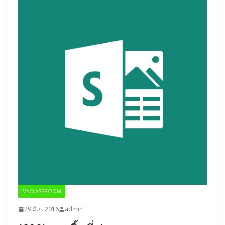
MYCLASSROOM
29 มิ.ย. 2016
admin