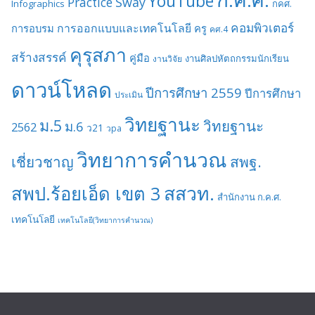
YouTube
Sway
Practice
Infographics
กคศ.
คอมพิวเตอร์
การออกแบบและเทคโนโลยี
การอบรม
ครู
คศ.4
คุรุสภา
สร้างสรรค์
คู่มือ
งานศิลปหัตถกรรมนักเรียน
งานวิจัย
ดาวน์โหลด
ปีการศึกษา 2559
ปีการศึกษา
ประเมิน
วิทยฐานะ
ม.5
วิทยฐานะ
ม.6
2562
ว21
วpa
วิทยาการคำนวณ
เชี่ยวชาญ
สพฐ.
สสวท.
สพป.ร้อยเอ็ด เขต 3
สำนักงาน ก.ค.ศ.
เทคโนโลยี
เทคโนโลยี(วิทยาการคำนวณ)