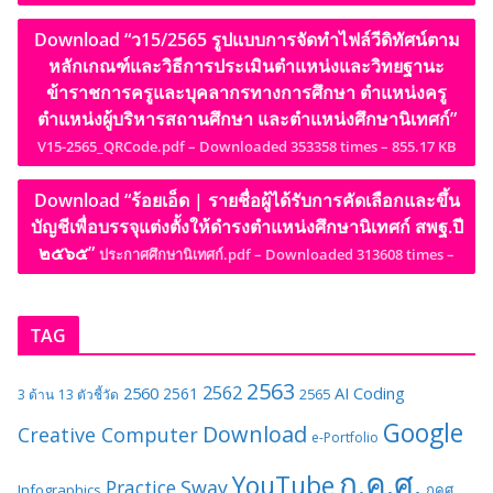
Download “ว15/2565 รูปแบบการจัดทำไฟล์วีดิทัศน์ตาม
หลักเกณฑ์และวิธีการประเมินตำแหน่งและวิทยฐานะ
ข้าราชการครูและบุคลากรทางการศึกษา ตำแหน่งครู
ตำแหน่งผู้บริหารสถานศึกษา และตำแหน่งศึกษานิเทศก์”
V15-2565_QRCode.pdf – Downloaded 353358 times – 855.17 KB
Download “ร้อยเอ็ด | รายชื่อผู้ได้รับการคัดเลือกและขึ้น
บัญชีเพื่อบรรจุแต่งตั้งให้ดำรงตำแหน่งศึกษานิเทศก์ สพฐ.ปี
๒๕๖๕”
ประกาศศึกษานิเทศก์.pdf – Downloaded 313608 times –
TAG
2563
2562
2560
AI
Coding
2561
2565
3 ด้าน
13 ตัวชี้วัด
Google
Download
Creative Computer
e-Portfolio
ก.ค.ศ.
YouTube
Sway
Practice
Infographics
กคศ.