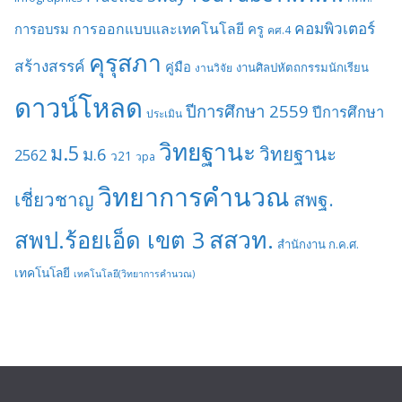
คอมพิวเตอร์
การออกแบบและเทคโนโลยี
การอบรม
ครู
คศ.4
คุรุสภา
สร้างสรรค์
คู่มือ
งานศิลปหัตถกรรมนักเรียน
งานวิจัย
ดาวน์โหลด
ปีการศึกษา 2559
ปีการศึกษา
ประเมิน
วิทยฐานะ
ม.5
วิทยฐานะ
ม.6
2562
ว21
วpa
วิทยาการคำนวณ
เชี่ยวชาญ
สพฐ.
สสวท.
สพป.ร้อยเอ็ด เขต 3
สำนักงาน ก.ค.ศ.
เทคโนโลยี
เทคโนโลยี(วิทยาการคำนวณ)