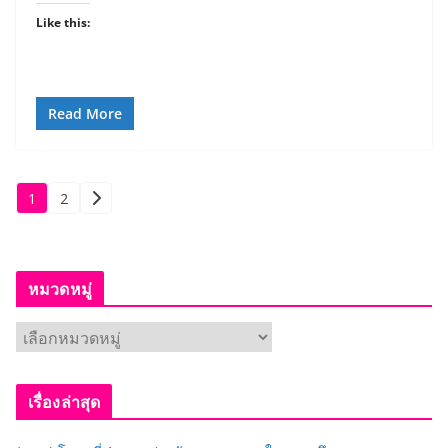
Like this:
Read More
Posts
1
2
pagination
หมวดหมู่
ห
ม
ว
เรื่องล่าสุด
ด
ห