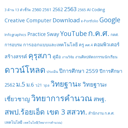
2563
2562
2560
AI
Coding
2561
2565
3 ด้าน
13 ตัวชี้วัด
Google
Download
Creative Computer
e-Portfolio
ก.ค.ศ.
YouTube
Sway
Practice
Infographics
กคศ.
คอมพิวเตอร์
การออกแบบและเทคโนโลยี
การอบรม
ครู
คศ.4
คุรุสภา
สร้างสรรค์
คู่มือ
งานศิลปหัตถกรรมนักเรียน
งานวิจัย
ดาวน์โหลด
ปีการศึกษา 2559
ปีการศึกษา
ประเมิน
วิทยฐานะ
ม.5
วิทยฐานะ
ม.6
2562
ว21
วpa
วิทยาการคำนวณ
เชี่ยวชาญ
สพฐ.
สสวท.
สพป.ร้อยเอ็ด เขต 3
สำนักงาน ก.ค.ศ.
เทคโนโลยี
เทคโนโลยี(วิทยาการคำนวณ)