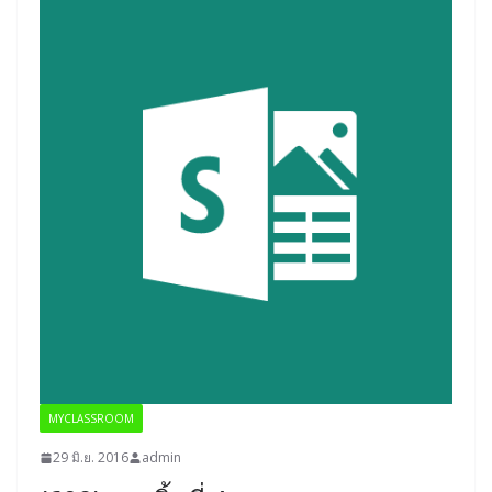
MYCLASSROOM
29 มิ.ย. 2016
admin