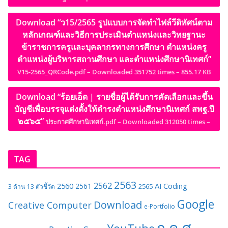
Download “ว15/2565 รูปแบบการจัดทำไฟล์วีดิทัศน์ตาม
หลักเกณฑ์และวิธีการประเมินตำแหน่งและวิทยฐานะ
ข้าราชการครูและบุคลากรทางการศึกษา ตำแหน่งครู
ตำแหน่งผู้บริหารสถานศึกษา และตำแหน่งศึกษานิเทศก์”
V15-2565_QRCode.pdf – Downloaded 351752 times – 855.17 KB
Download “ร้อยเอ็ด | รายชื่อผู้ได้รับการคัดเลือกและขึ้น
บัญชีเพื่อบรรจุแต่งตั้งให้ดำรงตำแหน่งศึกษานิเทศก์ สพฐ.ปี
๒๕๖๕”
ประกาศศึกษานิเทศก์.pdf – Downloaded 312050 times –
TAG
2563
2562
2560
AI
Coding
2561
2565
3 ด้าน
13 ตัวชี้วัด
Google
Download
Creative Computer
e-Portfolio
ก.ค.ศ.