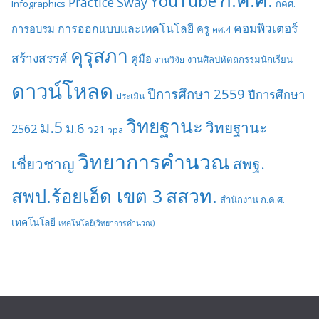
YouTube
Sway
Practice
Infographics
กคศ.
คอมพิวเตอร์
การออกแบบและเทคโนโลยี
การอบรม
ครู
คศ.4
คุรุสภา
สร้างสรรค์
คู่มือ
งานศิลปหัตถกรรมนักเรียน
งานวิจัย
ดาวน์โหลด
ปีการศึกษา 2559
ปีการศึกษา
ประเมิน
วิทยฐานะ
ม.5
วิทยฐานะ
ม.6
2562
ว21
วpa
วิทยาการคำนวณ
เชี่ยวชาญ
สพฐ.
สสวท.
สพป.ร้อยเอ็ด เขต 3
สำนักงาน ก.ค.ศ.
เทคโนโลยี
เทคโนโลยี(วิทยาการคำนวณ)