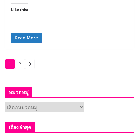
Like this:
Read More
Posts
1
2
pagination
หมวดหมู่
ห
ม
ว
เรื่องล่าสุด
ด
ห