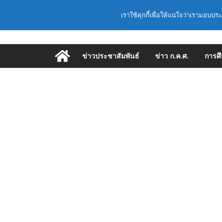
Skip
Latest:
ก.ค.ศ. เห็นชอบ รา
วันอาทิตย์, สิงหาคม 9, 2026
เราใช้คุกกี้เพื่อให้แน่ใจว่าเรามอบปร
to
และแต่งตั้งให้ดำร
อำนวยการสถานศึก
content
พื้นฐาน ปี 2569 ต
ก.ค.ศ. | ว 12/2568
ข่าวประชาสัมพันธ์
ข่าว ก.ค.ศ.
การศ
และแต่งตั้งให้ดำร
อำนวยการสถานศึกษ
ก.ค.ศ. อนุมัติให้
เลื่อนเป็นวิทยฐานะเ
(สพฐ.) โมดูลที่ 
ประยุกต์ใช้ปัญญาปร
(สพฐ.) โครงการอบ
คุณภาพภายในสถานศ
ออนไลน์