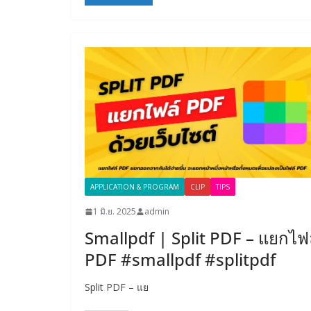
APPLICATION & PROGRAM
CLIP
TIPS
1 มิ.ย. 2025
admin
Smallpdf | Split PDF – แยกไฟ
PDF #smallpdf #splitpdf
Split PDF – แย