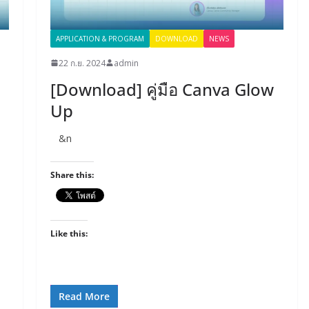
APPLICATION & PROGRAM
DOWNLOAD
NEWS
22 ก.ย. 2024
admin
[Download] คู่มือ Canva Glow
Up
&n
Share this:
Like this:
Read More