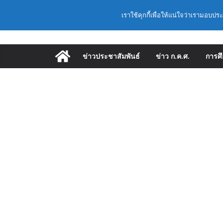
Skip
Latest:
ก.ค.ศ. เห็นชอบ รายล
วันเสาร์, สิงหาคม 8, 2026
เราใช้คุกกี้เพื่อให้แน่ใจว่าเรามอบปร
to
และแต่งตั้งให้ดำรง
อำนวยการสถานศึกษา
content
พื้นฐาน ปี 2569 ตา
ก.ค.ศ. | ว 12/2568 ห
ข่าวประชาสัมพันธ์
ข่าว ก.ค.ศ.
การศ
และแต่งตั้งให้ดำรง
อำนวยการสถานศึกษา
ก.ค.ศ. อนุมัติให้ข้
เลื่อนเป็นวิทยฐานะเชี
(สพฐ.) โมดูลที่ 1 
ประยุกต์ใช้ปัญญาประด
(สพฐ.) โครงการอบรม
คุณภาพภายในสถานศึ
ออนไลน์