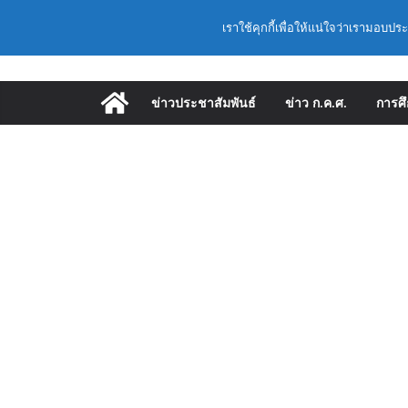
Skip
(สพฐ.) โมดูลที
Latest:
วันพฤหัสบดี, สิงหาคม 6, 2026
เราใช้คุกกี้เพื่อให้แน่ใจว่าเรามอบปร
ประยุกต์ใช้ปัญญา
to
(สพฐ.) โครงการอ
content
คุณภาพภายในสถา
ออนไลน์
ข่าวประชาสัมพันธ์
ข่าว ก.ค.ศ.
การศ
ก.ค.ศ. เห็นชอบ 
และแต่งตั้งให้ด
อำนวยการสถานศึ
พื้นฐาน ปี 2569
ก.ค.ศ. | ว 12/25
และแต่งตั้งให้ด
อำนวยการสถานศึ
ก.ค.ศ. อนุมัติใ
เลื่อนเป็นวิทยฐาน