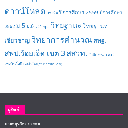
ดาวน์โหลด
ปีการศึกษา 2559
ปีการศึกษา
ประเมิน
วิทยฐานะ
ม.5
วิทยฐานะ
ม.6
2562
ว21
วpa
วิทยาการคำนวณ
เชี่ยวชาญ
สพฐ.
สสวท.
สพป.ร้อยเอ็ด เขต 3
สำนักงาน ก.ค.ศ.
เทคโนโลยี
เทคโนโลยี(วิทยาการคำนวณ)
ผู้จัดทำ
นายจตุรภัทร ประทุม