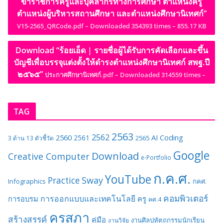
ข้าราชการครูและบุคลากรทางการศึกษา ตำแหน่งครู
ตำแหน่งผู้บริหารสถานศึกษา และตำแหน่งศึกษานิเทศก์”
V15-2565_QRCode.pdf – Downloaded 354393 times – 855.17 KB
Download “ร้อยเอ็ด | รายชื่อผู้ได้รับการคัดเลือกและขึ้น
บัญชีเพื่อบรรจุแต่งตั้งให้ดำรงตำแหน่งศึกษานิเทศก์ สพฐ.ปี
๒๕๖๕”
ประกาศศึกษานิเทศก์.pdf – Downloaded 314559 times –
TAG
2563
2562
2560
AI
Coding
2561
2565
3 ด้าน
13 ตัวชี้วัด
Google
Download
Creative Computer
e-Portfolio
ก.ค.ศ.
YouTube
Sway
Practice
Infographics
กคศ.
คอมพิวเตอร์
การออกแบบและเทคโนโลยี
การอบรม
ครู
คศ.4
คุรุสภา
สร้างสรรค์
คู่มือ
งานศิลปหัตถกรรมนักเรียน
งานวิจัย