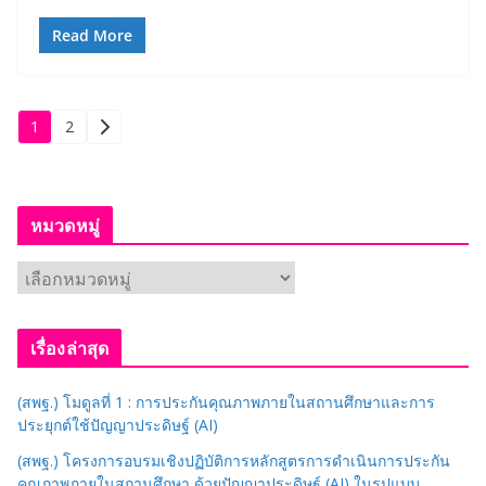
Read More
Posts
1
2
pagination
หมวดหมู่
ห
ม
ว
เรื่องล่าสุด
ด
ห
(สพฐ.) โมดูลที่ 1 : การประกันคุณภาพภายในสถานศึกษาและการ
มู่
ประยุกต์ใช้ปัญญาประดิษฐ์ (AI)
(สพฐ.) โครงการอบรมเชิงปฏิบัติการหลักสูตรการดำเนินการประกัน
คุณภาพภายในสถานศึกษา ด้วยปัญญาประดิษฐ์ (AI) ในรูปแบบ