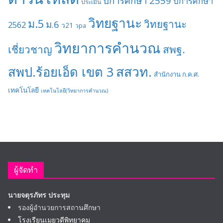
ปีการศึกษา 2559
ปีการศึกษา
ประเมิน
วิทยฐานะ
ม.5
วิทยฐานะ
ม.6
2562
ว21
วpa
วิทยาการคำนวณ
เชี่ยวชาญ
สพฐ.
สสวท.
สพป.ร้อยเอ็ด เขต 3
สำนักงาน ก.ค.ศ.
เทคโนโลยี
เทคโนโลยี(วิทยาการคำนวณ)
ผู้จัดทำ
นายจตุรภัทร ประทุม
รองผู้อำนวยการสถานศึกษา
โรงเรียนเมยวดีพิทยาคม