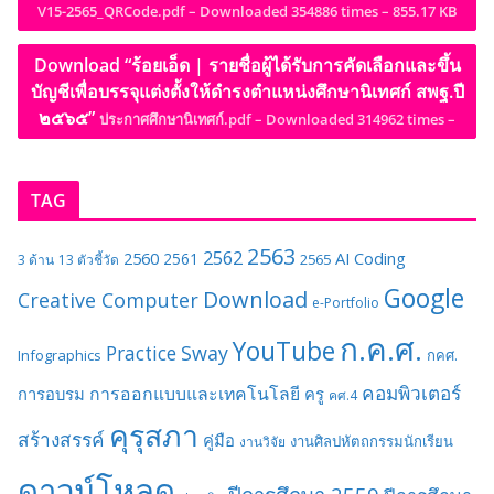
V15-2565_QRCode.pdf – Downloaded 354886 times – 855.17 KB
Download “ร้อยเอ็ด | รายชื่อผู้ได้รับการคัดเลือกและขึ้น
บัญชีเพื่อบรรจุแต่งตั้งให้ดำรงตำแหน่งศึกษานิเทศก์ สพฐ.ปี
๒๕๖๕”
ประกาศศึกษานิเทศก์.pdf – Downloaded 314962 times –
TAG
2563
2562
2560
AI
Coding
2561
2565
3 ด้าน
13 ตัวชี้วัด
Google
Download
Creative Computer
e-Portfolio
ก.ค.ศ.
YouTube
Sway
Practice
Infographics
กคศ.
คอมพิวเตอร์
การออกแบบและเทคโนโลยี
การอบรม
ครู
คศ.4
คุรุสภา
สร้างสรรค์
คู่มือ
งานศิลปหัตถกรรมนักเรียน
งานวิจัย
ดาวน์โหลด