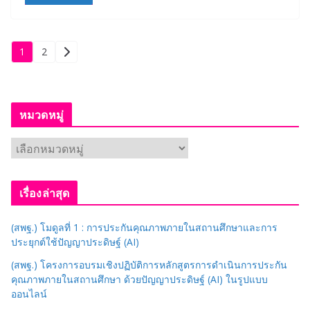
Posts
1
2
pagination
หมวดหมู่
ห
ม
ว
เรื่องล่าสุด
ด
ห
(สพฐ.) โมดูลที่ 1 : การประกันคุณภาพภายในสถานศึกษาและการ
มู่
ประยุกต์ใช้ปัญญาประดิษฐ์ (AI)
(สพฐ.) โครงการอบรมเชิงปฏิบัติการหลักสูตรการดำเนินการประกัน
คุณภาพภายในสถานศึกษา ด้วยปัญญาประดิษฐ์ (AI) ในรูปแบบ
ออนไลน์