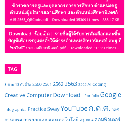
ข้าราชการครูและบุคลากรทางการศึกษา ตำแหน่งครู
ตำแหน่งผู้บริหารสถานศึกษา และตำแหน่งศึกษานิเทศก์”
V15-2565_QRCode.pdf – Downloaded 353091 times – 855.17 KB
Download “ร้อยเอ็ด | รายชื่อผู้ได้รับการคัดเลือกและขึ้น
บัญชีเพื่อบรรจุแต่งตั้งให้ดำรงตำแหน่งศึกษานิเทศก์ สพฐ.ปี
๒๕๖๕”
ประกาศศึกษานิเทศก์.pdf – Downloaded 313361 times –
TAG
2563
2562
2560
AI
Coding
2561
2565
3 ด้าน
13 ตัวชี้วัด
Google
Download
Creative Computer
e-Portfolio
ก.ค.ศ.
YouTube
Sway
Practice
Infographics
กคศ.
คอมพิวเตอร์
การออกแบบและเทคโนโลยี
การอบรม
ครู
คศ.4