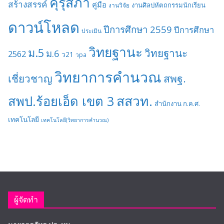
คุรุสภา
สร้างสรรค์
คู่มือ
งานศิลปหัตถกรรมนักเรียน
งานวิจัย
ดาวน์โหลด
ปีการศึกษา 2559
ปีการศึกษา
ประเมิน
วิทยฐานะ
ม.5
วิทยฐานะ
ม.6
2562
ว21
วpa
วิทยาการคำนวณ
เชี่ยวชาญ
สพฐ.
สสวท.
สพป.ร้อยเอ็ด เขต 3
สำนักงาน ก.ค.ศ.
เทคโนโลยี
เทคโนโลยี(วิทยาการคำนวณ)
ผู้จัดทำ