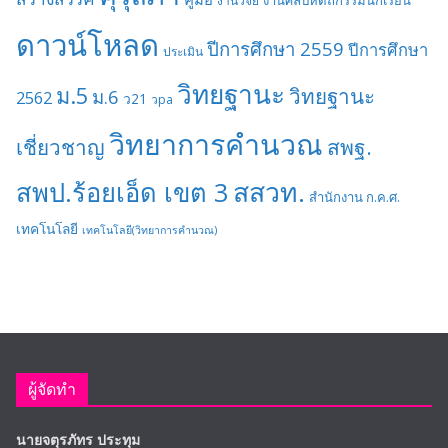
งานวิจัย
ดาวน์โหลด
ปีการศึกษา 2559
ปีการศึกษา
ประเมิน
วิทยฐานะ
ม.5
วิทยฐานะ
ม.6
2562
ว21
วpa
วิทยาการคำนวณ
เชี่ยวชาญ
สพฐ.
สสวท.
สพป.ร้อยเอ็ด เขต 3
สำนักงาน ก.ค.ศ.
เทคโนโลยี
เทคโนโลยี(วิทยาการคำนวณ)
ผู้จัดทำ
นายจตุรภัทร ประทุม