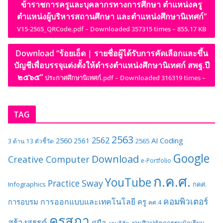
ข้าราชการครูและบุคลากรทางการศึกษา ตำแหน่งครู
ตำแหน่งผู้บริหารสถานศึกษา และตำแหน่งศึกษานิเทศก์”
V15-2565_QRCode.pdf – Downloaded 357315 times – 855.17 KB
Download “ร้อยเอ็ด | รายชื่อผู้ได้รับการคัดเลือกและขึ้น
บัญชีเพื่อบรรจุแต่งตั้งให้ดำรงตำแหน่งศึกษานิเทศก์ สพฐ.ปี
๒๕๖๕”
ประกาศศึกษานิเทศก์.pdf – Downloaded 316319 times –
TAG
2563
2562
2560
AI
Coding
2561
2565
3 ด้าน
13 ตัวชี้วัด
Google
Download
Creative Computer
e-Portfolio
ก.ค.ศ.
YouTube
Sway
Practice
Infographics
กคศ.
คอมพิวเตอร์
การออกแบบและเทคโนโลยี
การอบรม
ครู
คศ.4
คุรุสภา
สร้างสรรค์
คู่มือ
งานศิลปหัตถกรรมนักเรียน