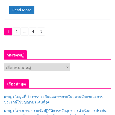
Read More
Posts
1
2
…
4
pagination
หมวดหมู่
ห
ม
ว
เรื่องล่าสุด
ด
ห
(สพฐ.) โมดูลที่ 1 : การประกันคุณภาพภายในสถานศึกษาและการ
มู่
ประยุกต์ใช้ปัญญาประดิษฐ์ (AI)
(สพฐ.) โครงการอบรมเชิงปฏิบัติการหลักสูตรการดำเนินการประกัน