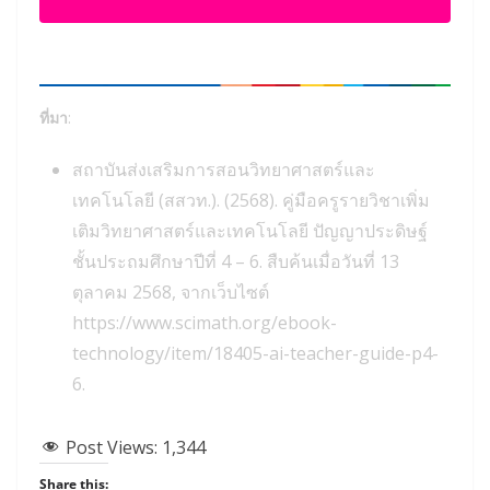
ที่มา
:
สถาบันส่งเสริมการสอนวิทยาศาสตร์และ
เทคโนโลยี (สสวท.). (2568). คู่มือครูรายวิชาเพิ่ม
เติมวิทยาศาสตร์และเทคโนโลยี ปัญญาประดิษฐ์
ชั้นประถมศึกษาปีที่ 4 – 6. สืบค้นเมื่อวันที่ 13
ตุลาคม 2568, จากเว็บไซต์
https://www.scimath.org/ebook-
technology/item/18405-ai-teacher-guide-p4-
6.
Post Views:
1,344
Share this: