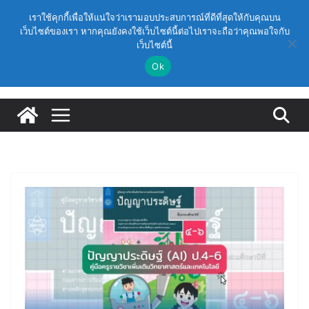
Skip
วันอาทิตย์, สิงหาคม 9, 2026
เราใช้คุกกี้เพื่อให้แน่ใจว่าเรามอบประสบการณ์ที่ดีที่สุดให้กับคุณบน
to
(สพฐ.) โครงการอบรมเชิงปฏิบัติการหลักสูตรการดำเนิน
เว็บไซต์ของเรา หากคุณยังคงใช้เว็บไซต์นี้ต่อไปเราจะถือว่าคุณพอใจกับ
Latest:
การประกันคุณภาพภายในสถานศึกษา ด้วยปัญญาประดิษฐ์
เว็บไซต์นี้
content
(AI) ในรูปแบบออนไลน์
Ok
ก.ค.ศ. เห็นชอบ รายละเอียดการดำเนินการคัดเลือกบุคคล
เพื่อบรรจุและแต่งตั้งให้ดำรงตำแหน่งรองผู้อำนวยการ
สถานศึกษา และผู้อำนวยการสถานศึกษา สังกัดสำนักงาน
คณะกรรมการการศึกษาขั้นพื้นฐาน ปี 2569 ตามหลัก
เกณฑ์ ว 12/2568
ก.ค.ศ. | ว 12/2568 หลักเกณฑ์และวิธีการคัดเลือกบุคคล
เพื่อบรรจุและแต่งตั้งให้ดำรงตำแหน่งรองผู้อำนวยการ
สถานศึกษาและผู้อำนวยการสถานศึกษา สังกัดกระทรวง
ศึกษาธิการ
ก.ค.ศ. อนุมัติให้ข้าราชการครูและบุคลากรทางการศึกษามี
และเลื่อนเป็นวิทยฐานะเชี่ยวชาญ (ครั้งที่ 9/2569)
(สพฐ.) โมดูลที่ 1 : การประกันคุณภาพภายในสถานศึกษา
และการประยุกต์ใช้ปัญญาประดิษฐ์ (AI)