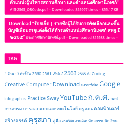
ตำแหน่งผู้บริหารสถานศึกษา และตำแหน่งศึกษานิเทศก์”
V15-2565_QRCode.pdf – Downloaded 355997 times – 855.17 KB
Download “ร้อยเอ็ด | รายชื่อผู้ได้รับการคัดเลือกและขึ้น
บัญชีเพื่อบรรจุแต่งตั้งให้ดำรงตำแหน่งศึกษานิเทศก์ สพฐ.ปี
๒๕๖๕”
ประกาศศึกษานิเทศก์.pdf – Downloaded 315588 times –
TAG
2563
2562
2560
AI
Coding
2561
2565
3 ด้าน
13 ตัวชี้วัด
Google
Download
Creative Computer
e-Portfolio
ก.ค.ศ.
YouTube
Sway
Practice
Infographics
กคศ.
คอมพิวเตอร์
การออกแบบและเทคโนโลยี
การอบรม
ครู
คศ.4
คุรุสภา
สร้างสรรค์
คู่มือ
งานศิลปหัตถกรรมนักเรียน
งานวิจัย