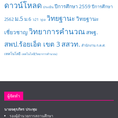
ดาวน์โหลด
ปีการศึกษา 2559
ปีการศึกษา
ประเมิน
วิทยฐานะ
ม.5
วิทยฐานะ
ม.6
2562
ว21
วpa
วิทยาการคำนวณ
เชี่ยวชาญ
สพฐ.
สสวท.
สพป.ร้อยเอ็ด เขต 3
สำนักงาน ก.ค.ศ.
เทคโนโลยี
เทคโนโลยี(วิทยาการคำนวณ)
ผู้จัดทำ
นายจตุรภัทร ประทุม
รองผู้อำนวยการสถานศึกษา