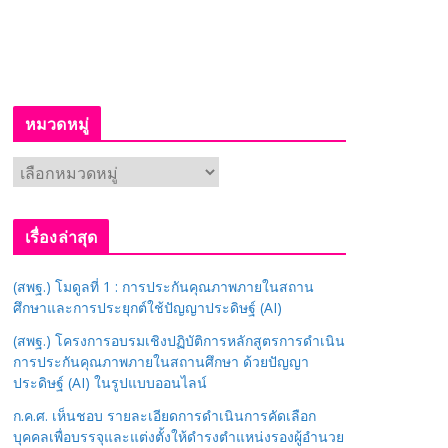
หมวดหมู่
ห
ม
ว
เรื่องล่าสุด
ด
ห
(สพฐ.) โมดูลที่ 1 : การประกันคุณภาพภายในสถาน
มู่
ศึกษาและการประยุกต์ใช้ปัญญาประดิษฐ์ (AI)
(สพฐ.) โครงการอบรมเชิงปฏิบัติการหลักสูตรการดำเนิน
การประกันคุณภาพภายในสถานศึกษา ด้วยปัญญา
ประดิษฐ์ (AI) ในรูปแบบออนไลน์
ก.ค.ศ. เห็นชอบ รายละเอียดการดำเนินการคัดเลือก
บุคคลเพื่อบรรจุและแต่งตั้งให้ดำรงตำแหน่งรองผู้อำนวย