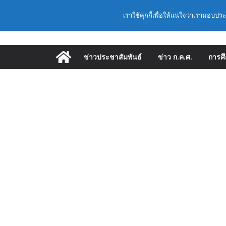
ก.ค.ศ. เห็นชอบ รายละ
Skip
Latest:
วันศุกร์, สิงหาคม 7, 2026
และแต่งตั้งให้ดำรงต
เราใช้คุกกี้เพื่อให้แน่ใจว่าเรามอบปร
to
อำนวยการสถานศึกษา 
content
พื้นฐาน ปี 2569 ตาม
ก.ค.ศ. | ว 12/2568 ห
และแต่งตั้งให้ดำรงต
ข่าวประชาสัมพันธ์
ข่าว ก.ค.ศ.
การศ
อำนวยการสถานศึกษา 
ก.ค.ศ. อนุมัติให้ข้
เลื่อนเป็นวิทยฐานะเชี่
(สพฐ.) โมดูลที่ 1 :
ประยุกต์ใช้ปัญญาประด
(สพฐ.) โครงการอบรมเ
คุณภาพภายในสถานศึก
ออนไลน์