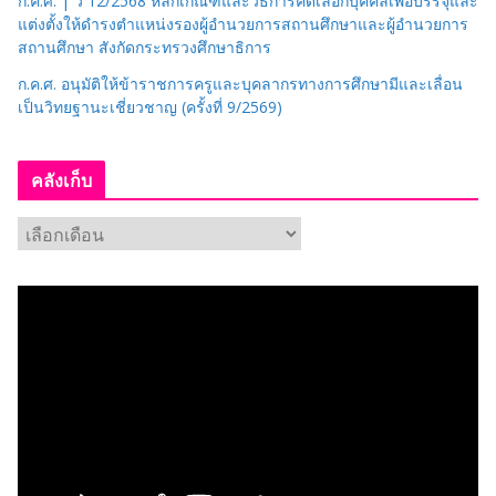
ก.ค.ศ. | ว 12/2568 หลักเกณฑ์และวิธีการคัดเลือกบุคคลเพื่อบรรจุและ
แต่งตั้งให้ดำรงตำแหน่งรองผู้อำนวยการสถานศึกษาและผู้อำนวยการ
สถานศึกษา สังกัดกระทรวงศึกษาธิการ
ก.ค.ศ. อนุมัติให้ข้าราชการครูและบุคลากรทางการศึกษามีและเลื่อน
เป็นวิทยฐานะเชี่ยวชาญ (ครั้งที่ 9/2569)
คลังเก็บ
ค
ลั
ง
เ
ก็
บ