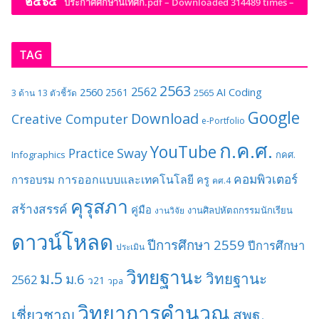
๒๕๖๕”
ประกาศศึกษานิเทศก์.pdf – Downloaded 314489 times –
TAG
2563
2562
2560
AI
Coding
2561
2565
3 ด้าน
13 ตัวชี้วัด
Google
Download
Creative Computer
e-Portfolio
ก.ค.ศ.
YouTube
Sway
Practice
Infographics
กคศ.
คอมพิวเตอร์
การออกแบบและเทคโนโลยี
การอบรม
ครู
คศ.4
คุรุสภา
สร้างสรรค์
คู่มือ
งานศิลปหัตถกรรมนักเรียน
งานวิจัย
ดาวน์โหลด
ปีการศึกษา 2559
ปีการศึกษา
ประเมิน
วิทยฐานะ
ม.5
วิทยฐานะ
ม.6
2562
ว21
วpa
วิทยาการคำนวณ
เชี่ยวชาญ
สพฐ.