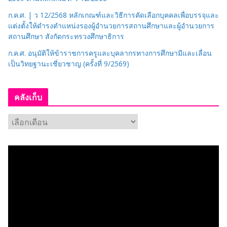
ก.ค.ศ. | ว 12/2568 หลักเกณฑ์และวิธีการคัดเลือกบุคคลเพื่อบรรจุและ
แต่งตั้งให้ดำรงตำแหน่งรองผู้อำนวยการสถานศึกษาและผู้อำนวยการ
สถานศึกษา สังกัดกระทรวงศึกษาธิการ
ก.ค.ศ. อนุมัติให้ข้าราชการครูและบุคลากรทางการศึกษามีและเลื่อน
เป็นวิทยฐานะเชี่ยวชาญ (ครั้งที่ 9/2569)
คลังเก็บ
ค
ลั
ง
เ
ก็
บ