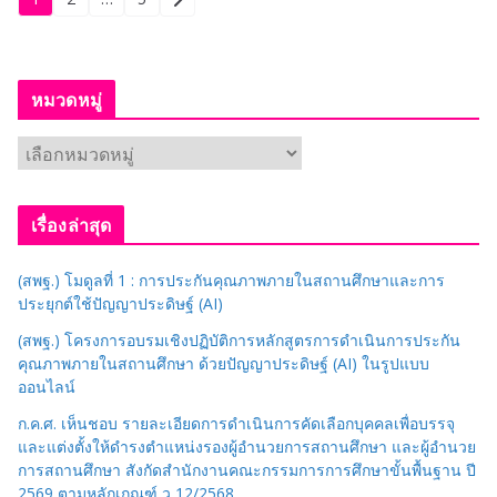
Posts
pagination
หมวดหมู่
ห
ม
ว
เรื่องล่าสุด
ด
ห
(สพฐ.) โมดูลที่ 1 : การประกันคุณภาพภายในสถานศึกษาและการ
มู่
ประยุกต์ใช้ปัญญาประดิษฐ์ (AI)
(สพฐ.) โครงการอบรมเชิงปฏิบัติการหลักสูตรการดำเนินการประกัน
คุณภาพภายในสถานศึกษา ด้วยปัญญาประดิษฐ์ (AI) ในรูปแบบ
ออนไลน์
ก.ค.ศ. เห็นชอบ รายละเอียดการดำเนินการคัดเลือกบุคคลเพื่อบรรจุ
และแต่งตั้งให้ดำรงตำแหน่งรองผู้อำนวยการสถานศึกษา และผู้อำนวย
การสถานศึกษา สังกัดสำนักงานคณะกรรมการการศึกษาขั้นพื้นฐาน ปี
2569 ตามหลักเกณฑ์ ว 12/2568