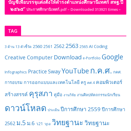
บัญชีเพื่อบรรจุแต่งตั้งให้ดำรงตำแหน่งศึกษานิเทศก์ สพฐ.ปี
๒๕๖๕”
ประกาศศึกษานิเทศก์.pdf – Downloaded 313921 times –
TAG
2563
2562
2560
AI
Coding
2561
2565
3 ด้าน
13 ตัวชี้วัด
Google
Download
Creative Computer
e-Portfolio
ก.ค.ศ.
YouTube
Sway
Practice
Infographics
กคศ.
คอมพิวเตอร์
การออกแบบและเทคโนโลยี
การอบรม
ครู
คศ.4
คุรุสภา
สร้างสรรค์
คู่มือ
งานศิลปหัตถกรรมนักเรียน
งานวิจัย
ดาวน์โหลด
ปีการศึกษา 2559
ปีการศึกษา
ประเมิน
วิทยฐานะ
ม.5
วิทยฐานะ
ม.6
2562
ว21
วpa