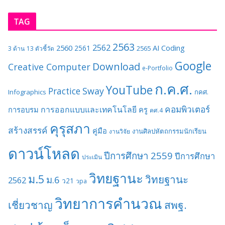
TAG
2563
2562
2560
AI
Coding
2561
2565
3 ด้าน
13 ตัวชี้วัด
Google
Download
Creative Computer
e-Portfolio
ก.ค.ศ.
YouTube
Sway
Practice
Infographics
กคศ.
คอมพิวเตอร์
การออกแบบและเทคโนโลยี
การอบรม
ครู
คศ.4
คุรุสภา
สร้างสรรค์
คู่มือ
งานศิลปหัตถกรรมนักเรียน
งานวิจัย
ดาวน์โหลด
ปีการศึกษา 2559
ปีการศึกษา
ประเมิน
วิทยฐานะ
ม.5
วิทยฐานะ
ม.6
2562
ว21
วpa
วิทยาการคำนวณ
เชี่ยวชาญ
สพฐ.