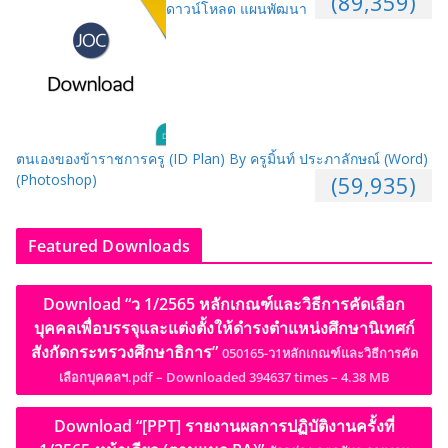
(89,359)
ดาวน์โหลด แผนพัฒนา
ตนเองของข้าราชการครู (ID Plan) By ครูมิ้นท์ ประภาลักษณ์ (Word)
(Photoshop)
(59,935)
Featured Downloads
Download “ว 1/2565 หลักเกณฑ์และวิธีการคัดเลือก
บุคคลเพื่อบรรจุและแต่งตั้งให้ดำรงตำแหน่งศึกษานิเทศก์
สังกัดกระทรวงศึกษาธิการ”
050165-ว1หลักเกณฑ์และวิธีการคัด
เลือกบุคคลฯ.pdf – Downloaded 394637 times – 4.38 MB
Download “[PPT] รายงานผลการปฏิบัติงานครั้งที่