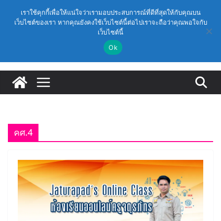
Skip
วันเสาร์, สิงหาคม 8, 2026
เราใช้คุกกี้เพื่อให้แน่ใจว่าเรามอบประสบการณ์ที่ดีที่สุดให้กับคุณบน
to
เว็บไซต์ของเรา หากคุณยังคงใช้เว็บไซต์นี้ต่อไปเราจะถือว่าคุณพอใจกับ
Latest:
(สพฐ.) โครงการอบรมเชิงปฏิบัติการหลักสูตรการดำเนิน
เว็บไซต์นี้
content
การประกันคุณภาพภายในสถานศึกษา ด้วยปัญญาประดิษฐ์
(AI) ในรูปแบบออนไลน์
Ok
ก.ค.ศ. เห็นชอบ รายละเอียดการดำเนินการคัดเลือกบุคคล
เพื่อบรรจุและแต่งตั้งให้ดำรงตำแหน่งรองผู้อำนวยการ
สถานศึกษา และผู้อำนวยการสถานศึกษา สังกัดสำนักงาน
คณะกรรมการการศึกษาขั้นพื้นฐาน ปี 2569 ตามหลัก
เกณฑ์ ว 12/2568
ก.ค.ศ. | ว 12/2568 หลักเกณฑ์และวิธีการคัดเลือกบุคคล
เพื่อบรรจุและแต่งตั้งให้ดำรงตำแหน่งรองผู้อำนวยการ
สถานศึกษาและผู้อำนวยการสถานศึกษา สังกัดกระทรวง
คศ.4
ศึกษาธิการ
ก.ค.ศ. อนุมัติให้ข้าราชการครูและบุคลากรทางการศึกษามี
และเลื่อนเป็นวิทยฐานะเชี่ยวชาญ (ครั้งที่ 9/2569)
(สพฐ.) โมดูลที่ 1 : การประกันคุณภาพภายในสถานศึกษา
และการประยุกต์ใช้ปัญญาประดิษฐ์ (AI)