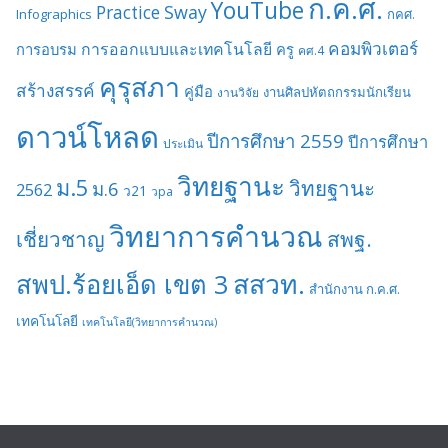
ก.ค.ศ.
YouTube
Sway
Practice
Infographics
กคศ.
คอมพิวเตอร์
การออกแบบและเทคโนโลยี
การอบรม
ครู
คศ.4
คุรุสภา
สร้างสรรค์
คู่มือ
งานศิลปหัตถกรรมนักเรียน
งานวิจัย
ดาวน์โหลด
ปีการศึกษา 2559
ปีการศึกษา
ประเมิน
วิทยฐานะ
ม.5
วิทยฐานะ
ม.6
2562
ว21
วpa
วิทยาการคำนวณ
เชี่ยวชาญ
สพฐ.
สสวท.
สพป.ร้อยเอ็ด เขต 3
สำนักงาน ก.ค.ศ.
เทคโนโลยี
เทคโนโลยี(วิทยาการคำนวณ)