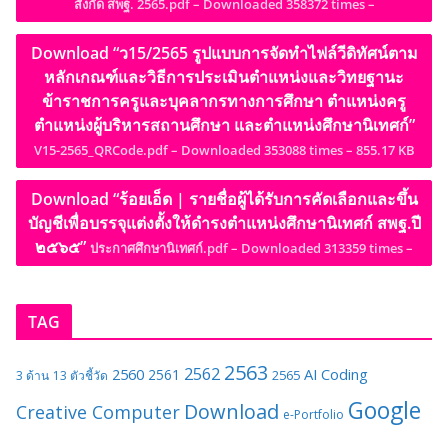
สังกัด สพฐ. 2565.pdf – Downloaded 358372 times –
Download “ว15/2565 รูปแบบการจัดทำไฟล์วีดิทัศน์ตาม
หลักเกณฑ์และวิธีการประเมินตำแหน่งและวิทยฐานะ
ข้าราชการครูและบุคลากรทางการศึกษา ตำแหน่งครู
ตำแหน่งผู้บริหารสถานศึกษา และตำแหน่งศึกษานิเทศก์”
V15-2565_QRCode.pdf – Downloaded 353088 times – 855.17 KB
Download “ร้อยเอ็ด | รายชื่อผู้ได้รับการคัดเลือกและขึ้น
บัญชีเพื่อบรรจุแต่งตั้งให้ดำรงตำแหน่งศึกษานิเทศก์ สพฐ.ปี
๒๕๖๕”
ประกาศศึกษานิเทศก์.pdf – Downloaded 313359 times –
TAG
2563
2562
2560
AI
Coding
2561
2565
3 ด้าน
13 ตัวชี้วัด
Google
Download
Creative Computer
e-Portfolio