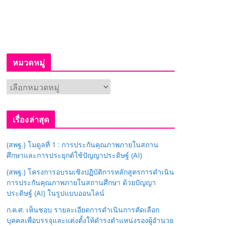
หมวดหมู่
ห
ม
ว
เรื่องล่าสุด
ด
ห
(สพฐ.) โมดูลที่ 1 : การประกันคุณภาพภายในสถาน
มู่
ศึกษาและการประยุกต์ใช้ปัญญาประดิษฐ์ (AI)
(สพฐ.) โครงการอบรมเชิงปฏิบัติการหลักสูตรการดำเนิน
การประกันคุณภาพภายในสถานศึกษา ด้วยปัญญา
ประดิษฐ์ (AI) ในรูปแบบออนไลน์
ก.ค.ศ. เห็นชอบ รายละเอียดการดำเนินการคัดเลือก
บุคคลเพื่อบรรจุและแต่งตั้งให้ดำรงตำแหน่งรองผู้อำนวย