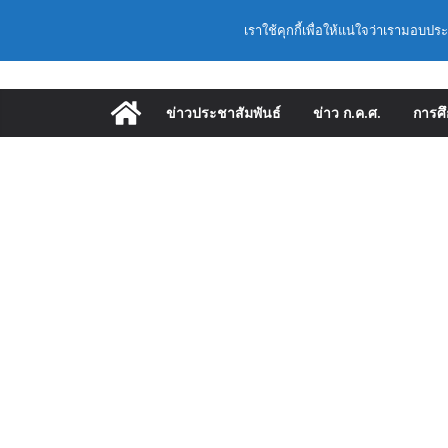
Skip
Latest:
ก.ค.ศ. เห็นชอบ รายล
วันเสาร์, สิงหาคม 8, 2026
เราใช้คุกกี้เพื่อให้แน่ใจว่าเรามอบปร
to
และแต่งตั้งให้ดำรง
อำนวยการสถานศึกษา
content
พื้นฐาน ปี 2569 ตา
ก.ค.ศ. | ว 12/2568 ห
ข่าวประชาสัมพันธ์
ข่าว ก.ค.ศ.
การศ
และแต่งตั้งให้ดำรง
อำนวยการสถานศึกษา
ก.ค.ศ. อนุมัติให้ข้
เลื่อนเป็นวิทยฐานะเชี
(สพฐ.) โมดูลที่ 1 
ประยุกต์ใช้ปัญญาประด
(สพฐ.) โครงการอบรม
คุณภาพภายในสถานศึ
ออนไลน์