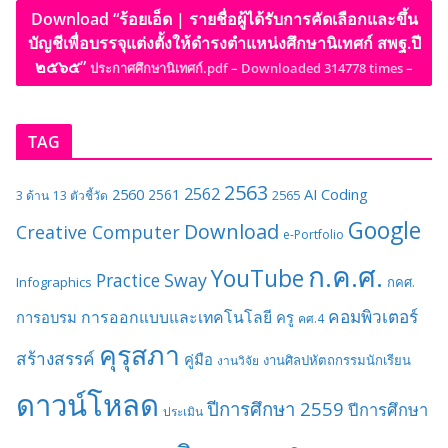
Download “ร้อยเอ็ด | รายชื่อผู้ได้รับการคัดเลือกและขึ้น
บัญชีเพื่อบรรจุแต่งตั้งให้ดำรงตำแหน่งศึกษานิเทศก์ สพฐ.ปี
๒๕๖๕”
ประกาศศึกษานิเทศก์.pdf – Downloaded 314778 times –
TAG
2563
2562
2560
AI
Coding
2561
2565
3 ด้าน
13 ตัวชี้วัด
Google
Download
Creative Computer
e-Portfolio
ก.ค.ศ.
YouTube
Sway
Practice
Infographics
กคศ.
คอมพิวเตอร์
การออกแบบและเทคโนโลยี
การอบรม
ครู
คศ.4
คุรุสภา
สร้างสรรค์
คู่มือ
งานศิลปหัตถกรรมนักเรียน
งานวิจัย
ดาวน์โหลด
ปีการศึกษา 2559
ปีการศึกษา
ประเมิน