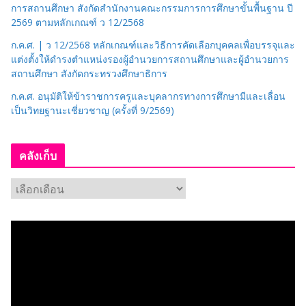
การสถานศึกษา สังกัดสำนักงานคณะกรรมการการศึกษาขั้นพื้นฐาน ปี
2569 ตามหลักเกณฑ์ ว 12/2568
ก.ค.ศ. | ว 12/2568 หลักเกณฑ์และวิธีการคัดเลือกบุคคลเพื่อบรรจุและ
แต่งตั้งให้ดำรงตำแหน่งรองผู้อำนวยการสถานศึกษาและผู้อำนวยการ
สถานศึกษา สังกัดกระทรวงศึกษาธิการ
ก.ค.ศ. อนุมัติให้ข้าราชการครูและบุคลากรทางการศึกษามีและเลื่อน
เป็นวิทยฐานะเชี่ยวชาญ (ครั้งที่ 9/2569)
คลังเก็บ
ค
ลั
ง
เ
ก็
บ