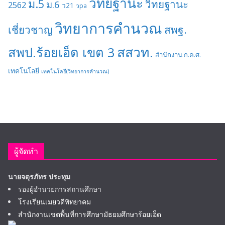
วิทยฐานะ
ม.5
วิทยฐานะ
ม.6
2562
ว21
วpa
วิทยาการคำนวณ
เชี่ยวชาญ
สพฐ.
สสวท.
สพป.ร้อยเอ็ด เขต 3
สำนักงาน ก.ค.ศ.
เทคโนโลยี
เทคโนโลยี(วิทยาการคำนวณ)
ผู้จัดทำ
นายจตุรภัทร ประทุม
รองผู้อำนวยการสถานศึกษา
โรงเรียนเมยวดีพิทยาคม
สำนักงานเขตพื้นที่การศึกษามัธยมศึกษาร้อยเอ็ด