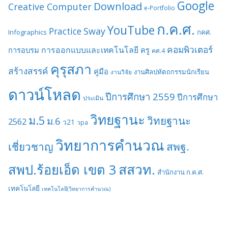
Google
Download
Creative Computer
e-Portfolio
ก.ค.ศ.
YouTube
Sway
Practice
Infographics
กคศ.
คอมพิวเตอร์
การออกแบบและเทคโนโลยี
การอบรม
ครู
คศ.4
คุรุสภา
สร้างสรรค์
คู่มือ
งานศิลปหัตถกรรมนักเรียน
งานวิจัย
ดาวน์โหลด
ปีการศึกษา 2559
ปีการศึกษา
ประเมิน
วิทยฐานะ
ม.5
วิทยฐานะ
ม.6
2562
ว21
วpa
วิทยาการคำนวณ
เชี่ยวชาญ
สพฐ.
สสวท.
สพป.ร้อยเอ็ด เขต 3
สำนักงาน ก.ค.ศ.
เทคโนโลยี
เทคโนโลยี(วิทยาการคำนวณ)