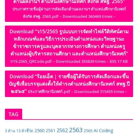
ด้านผลงานฯ ตำแหน่งศึกษานิเทศก์ สังกัด สพฐ. 2565”
ประกาศรายชื่อผู้ผ่านการคัดเลือกด้านผลงานฯ ตำแหน่งศึกษานิเทศก์
สังกัด สพฐ. 2565.pdf – Downloaded 360469 times –
Download “ว15/2565 รูปแบบการจัดทำไฟล์วีดิทัศน์ตาม
หลักเกณฑ์และวิธีการประเมินตำแหน่งและวิทยฐานะ
ข้าราชการครูและบุคลากรทางการศึกษา ตำแหน่งครู
ตำแหน่งผู้บริหารสถานศึกษา และตำแหน่งศึกษานิเทศก์”
V15-2565_QRCode.pdf – Downloaded 355839 times – 855.17 KB
Download “ร้อยเอ็ด | รายชื่อผู้ได้รับการคัดเลือกและขึ้น
บัญชีเพื่อบรรจุแต่งตั้งให้ดำรงตำแหน่งศึกษานิเทศก์ สพฐ.ปี
๒๕๖๕”
ประกาศศึกษานิเทศก์.pdf – Downloaded 315455 times –
TAG
2563
2562
2560
AI
Coding
2561
2565
3 ด้าน
13 ตัวชี้วัด