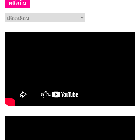
คลังเก็บ
ค
ลั
ง
เ
ก็
บ