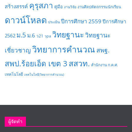
คุรุสภา
สร้างสรรค์
คู่มือ
งานศิลปหัตถกรรมนักเรียน
งานวิจัย
ดาวน์โหลด
ปีการศึกษา 2559
ปีการศึกษา
ประเมิน
วิทยฐานะ
ม.5
วิทยฐานะ
ม.6
2562
ว21
วpa
วิทยาการคำนวณ
เชี่ยวชาญ
สพฐ.
สสวท.
สพป.ร้อยเอ็ด เขต 3
สำนักงาน ก.ค.ศ.
เทคโนโลยี
เทคโนโลยี(วิทยาการคำนวณ)
ผู้จัดทำ