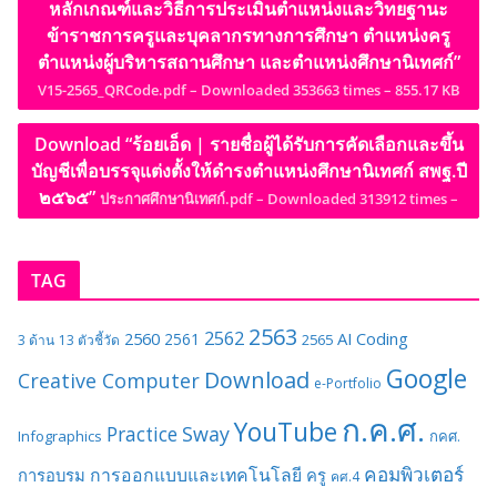
หลักเกณฑ์และวิธีการประเมินตำแหน่งและวิทยฐานะ
ข้าราชการครูและบุคลากรทางการศึกษา ตำแหน่งครู
ตำแหน่งผู้บริหารสถานศึกษา และตำแหน่งศึกษานิเทศก์”
V15-2565_QRCode.pdf – Downloaded 353663 times – 855.17 KB
Download “ร้อยเอ็ด | รายชื่อผู้ได้รับการคัดเลือกและขึ้น
บัญชีเพื่อบรรจุแต่งตั้งให้ดำรงตำแหน่งศึกษานิเทศก์ สพฐ.ปี
๒๕๖๕”
ประกาศศึกษานิเทศก์.pdf – Downloaded 313912 times –
TAG
2563
2562
2560
AI
Coding
2561
2565
3 ด้าน
13 ตัวชี้วัด
Google
Download
Creative Computer
e-Portfolio
ก.ค.ศ.
YouTube
Sway
Practice
Infographics
กคศ.
คอมพิวเตอร์
การออกแบบและเทคโนโลยี
การอบรม
ครู
คศ.4