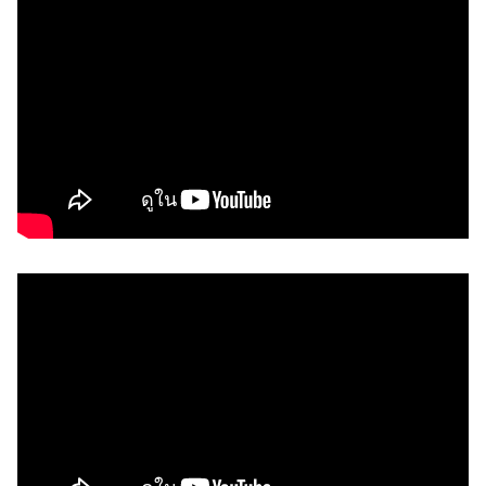
เ
ก็
บ