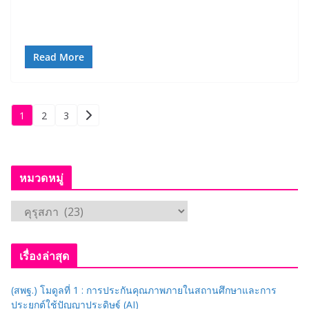
Read More
Posts
1
2
3
pagination
หมวดหมู่
ห
ม
ว
เรื่องล่าสุด
ด
ห
(สพฐ.) โมดูลที่ 1 : การประกันคุณภาพภายในสถานศึกษาและการ
มู่
ประยุกต์ใช้ปัญญาประดิษฐ์ (AI)