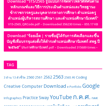
Download “ว15/2565 รูปแบบการจัดทำไฟล์วีดิทัศน์ตาม
หลักเกณฑ์และวิธีการประเมินตำแหน่งและวิทยฐานะ
ข้าราชการครูและบุคลากรทางการศึกษา ตำแหน่งครู
ตำแหน่งผู้บริหารสถานศึกษา และตำแหน่งศึกษานิเทศก์”
V15-2565_QRCode.pdf – Downloaded 356230 times – 855.17 KB
Download “ร้อยเอ็ด | รายชื่อผู้ได้รับการคัดเลือกและขึ้น
บัญชีเพื่อบรรจุแต่งตั้งให้ดำรงตำแหน่งศึกษานิเทศก์ สพฐ.ปี
๒๕๖๕”
ประกาศศึกษานิเทศก์.pdf – Downloaded 315689 times –
TAG
2563
2562
2560
AI
Coding
2561
2565
3 ด้าน
13 ตัวชี้วัด
Google
Download
Creative Computer
e-Portfolio
ก.ค.ศ.
YouTube
Sway
Practice
Infographics
กคศ.