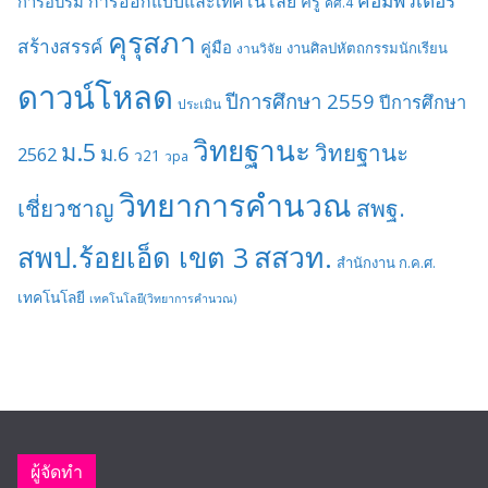
คอมพิวเตอร์
การออกแบบและเทคโนโลยี
การอบรม
ครู
คศ.4
คุรุสภา
สร้างสรรค์
คู่มือ
งานศิลปหัตถกรรมนักเรียน
งานวิจัย
ดาวน์โหลด
ปีการศึกษา 2559
ปีการศึกษา
ประเมิน
วิทยฐานะ
ม.5
วิทยฐานะ
ม.6
2562
ว21
วpa
วิทยาการคำนวณ
เชี่ยวชาญ
สพฐ.
สสวท.
สพป.ร้อยเอ็ด เขต 3
สำนักงาน ก.ค.ศ.
เทคโนโลยี
เทคโนโลยี(วิทยาการคำนวณ)
ผู้จัดทำ