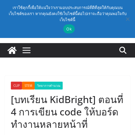
Skip
วันศุกร์, สิงหาคม 7, 2026
เราใช้คุกกี้เพื่อให้แน่ใจว่าเรามอบประสบการณ์ที่ดีที่สุดให้กับคุณบน
to
เว็บไซต์ของเรา หากคุณยังคงใช้เว็บไซต์นี้ต่อไปเราจะถือว่าคุณพอใจกับ
Latest:
(สพฐ.) โครงการอบรมเชิงปฏิบัติการหลักสูตรการดำเนิน
เว็บไซต์นี้
content
การประกันคุณภาพภายในสถานศึกษา ด้วยปัญญาประดิษฐ์
(AI) ในรูปแบบออนไลน์
Ok
ก.ค.ศ. เห็นชอบ รายละเอียดการดำเนินการคัดเลือกบุคคล
เพื่อบรรจุและแต่งตั้งให้ดำรงตำแหน่งรองผู้อำนวยการ
สถานศึกษา และผู้อำนวยการสถานศึกษา สังกัดสำนักงาน
คณะกรรมการการศึกษาขั้นพื้นฐาน ปี 2569 ตามหลัก
เกณฑ์ ว 12/2568
ก.ค.ศ. | ว 12/2568 หลักเกณฑ์และวิธีการคัดเลือกบุคคล
เพื่อบรรจุและแต่งตั้งให้ดำรงตำแหน่งรองผู้อำนวยการ
สถานศึกษาและผู้อำนวยการสถานศึกษา สังกัดกระทรวง
ศึกษาธิการ
CLIP
STEM
วิทยาการคำนวณ
ก.ค.ศ. อนุมัติให้ข้าราชการครูและบุคลากรทางการศึกษามี
และเลื่อนเป็นวิทยฐานะเชี่ยวชาญ (ครั้งที่ 9/2569)
[บทเรียน KidBright] ตอนที่
(สพฐ.) โมดูลที่ 1 : การประกันคุณภาพภายในสถานศึกษา
และการประยุกต์ใช้ปัญญาประดิษฐ์ (AI)
4 การเขียน code ให้บอร์ด
ทำงานหลายหน้าที่