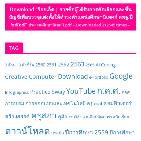
Download “ร้อยเอ็ด | รายชื่อผู้ได้รับการคัดเลือกและขึ้น
บัญชีเพื่อบรรจุแต่งตั้งให้ดำรงตำแหน่งศึกษานิเทศก์ สพฐ.ปี
๒๕๖๕”
ประกาศศึกษานิเทศก์.pdf – Downloaded 312545 times –
TAG
2563
2562
2560
AI
Coding
2561
2565
3 ด้าน
13 ตัวชี้วัด
Google
Download
Creative Computer
e-Portfolio
ก.ค.ศ.
YouTube
Sway
Practice
Infographics
กคศ.
คอมพิวเตอร์
การออกแบบและเทคโนโลยี
การอบรม
ครู
คศ.4
คุรุสภา
สร้างสรรค์
คู่มือ
งานศิลปหัตถกรรมนักเรียน
งานวิจัย
ดาวน์โหลด
ปีการศึกษา 2559
ปีการศึกษา
ประเมิน