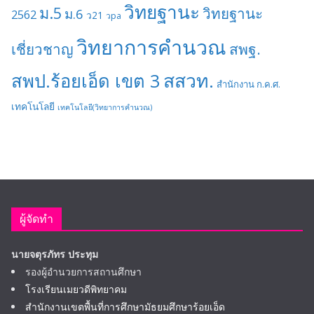
วิทยฐานะ
ม.5
วิทยฐานะ
ม.6
2562
ว21
วpa
วิทยาการคำนวณ
เชี่ยวชาญ
สพฐ.
สสวท.
สพป.ร้อยเอ็ด เขต 3
สำนักงาน ก.ค.ศ.
เทคโนโลยี
เทคโนโลยี(วิทยาการคำนวณ)
ผู้จัดทำ
นายจตุรภัทร ประทุม
รองผู้อำนวยการสถานศึกษา
โรงเรียนเมยวดีพิทยาคม
สำนักงานเขตพื้นที่การศึกษามัธยมศึกษาร้อยเอ็ด