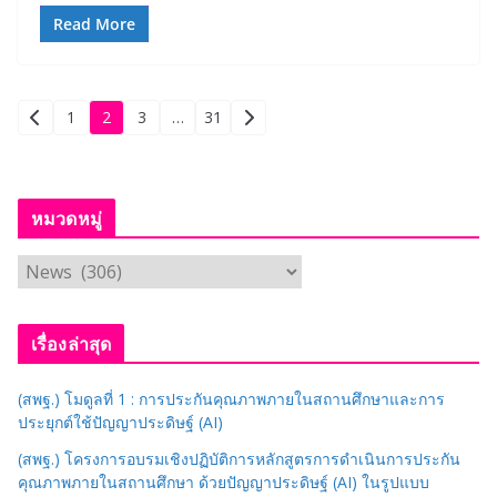
Read More
Posts
1
2
3
…
31
pagination
หมวดหมู่
ห
ม
ว
เรื่องล่าสุด
ด
ห
(สพฐ.) โมดูลที่ 1 : การประกันคุณภาพภายในสถานศึกษาและการ
มู่
ประยุกต์ใช้ปัญญาประดิษฐ์ (AI)
(สพฐ.) โครงการอบรมเชิงปฏิบัติการหลักสูตรการดำเนินการประกัน
คุณภาพภายในสถานศึกษา ด้วยปัญญาประดิษฐ์ (AI) ในรูปแบบ