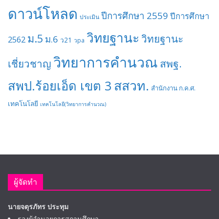
ดาวน์โหลด
ปีการศึกษา 2559
ปีการศึกษา
ประเมิน
วิทยฐานะ
ม.5
วิทยฐานะ
ม.6
2562
ว21
วpa
วิทยาการคำนวณ
เชี่ยวชาญ
สพฐ.
สสวท.
สพป.ร้อยเอ็ด เขต 3
สำนักงาน ก.ค.ศ.
เทคโนโลยี
เทคโนโลยี(วิทยาการคำนวณ)
ผู้จัดทำ
นายจตุรภัทร ประทุม
รองผู้อำนวยการสถานศึกษา