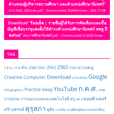
ตำแหน่งผู้บริหารสถานศึกษา และตำแหน่งศึกษานิเทศก์”
V15-2565_QRCode.pdf – Downloaded 352964 times – 855.17 KB
Download “ร้อยเอ็ด | รายชื่อผู้ได้รับการคัดเลือกและขึ้น
บัญชีเพื่อบรรจุแต่งตั้งให้ดำรงตำแหน่งศึกษานิเทศก์ สพฐ.ปี
๒๕๖๕”
ประกาศศึกษานิเทศก์.pdf – Downloaded 313258 times –
TAG
2563
2562
2560
AI
Coding
2561
2565
3 ด้าน
13 ตัวชี้วัด
Google
Download
Creative Computer
e-Portfolio
ก.ค.ศ.
YouTube
Sway
Practice
Infographics
กคศ.
คอมพิวเตอร์
การออกแบบและเทคโนโลยี
การอบรม
ครู
คศ.4
คุรุสภา
สร้างสรรค์
คู่มือ
งานศิลปหัตถกรรมนักเรียน
งานวิจัย