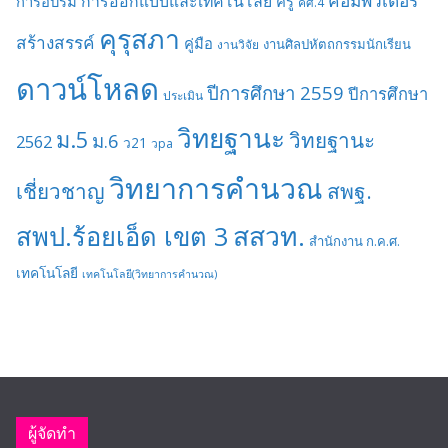
คอมพิวเตอร์
การออกแบบและเทคโนโลยี
การอบรม
ครู
คศ.4
คุรุสภา
สร้างสรรค์
คู่มือ
งานศิลปหัตถกรรมนักเรียน
งานวิจัย
ดาวน์โหลด
ปีการศึกษา 2559
ปีการศึกษา
ประเมิน
วิทยฐานะ
ม.5
วิทยฐานะ
ม.6
2562
ว21
วpa
วิทยาการคำนวณ
เชี่ยวชาญ
สพฐ.
สสวท.
สพป.ร้อยเอ็ด เขต 3
สำนักงาน ก.ค.ศ.
เทคโนโลยี
เทคโนโลยี(วิทยาการคำนวณ)
ผู้จัดทำ