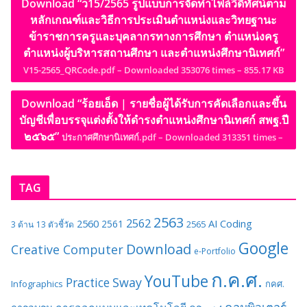
Download “ว15/2565 รูปแบบการจัดทำไฟล์วีดิทัศน์ตาม
หลักเกณฑ์และวิธีการประเมินตำแหน่งและวิทยฐานะ
ข้าราชการครูและบุคลากรทางการศึกษา ตำแหน่งครู
ตำแหน่งผู้บริหารสถานศึกษา และตำแหน่งศึกษานิเทศก์”
V15-2565_QRCode.pdf – Downloaded 353076 times – 855.17 KB
Download “ร้อยเอ็ด | รายชื่อผู้ได้รับการคัดเลือกและขึ้น
บัญชีเพื่อบรรจุแต่งตั้งให้ดำรงตำแหน่งศึกษานิเทศก์ สพฐ.ปี
๒๕๖๕”
ประกาศศึกษานิเทศก์.pdf – Downloaded 313351 times –
TAG
2563
2562
2560
AI
Coding
2561
2565
3 ด้าน
13 ตัวชี้วัด
Google
Download
Creative Computer
e-Portfolio
ก.ค.ศ.
YouTube
Sway
Practice
Infographics
กคศ.