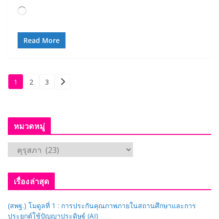
Loading…
Read More
Posts
1
2
3
pagination
หมวดหมู่
ห
ม
ว
เรื่องล่าสุด
ด
ห
(สพฐ.) โมดูลที่ 1 : การประกันคุณภาพภายในสถานศึกษาและการ
มู่
ประยุกต์ใช้ปัญญาประดิษฐ์ (AI)