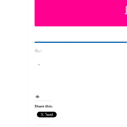
ที่มา
:
สถาบันส่งเสริมการสอนวิทยาศาสตร์และเทคโนโ
วิทยาศาสตร์และเทคโนโลยี ปัญญาประดิษฐ์ ชั้
จากเว็บไซต์ https://www.scimath.org/e
Post Views:
1,335
Share this: