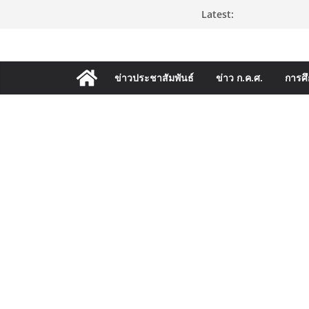
Skip
Latest:
ก.ค.ศ. | ว 12/25
วันพฤหัสบดี, สิงหาคม 6, 2026
to
และแต่งตั้งให้ด
อำนวยการสถานศึ
content
ก.ค.ศ. อนุมัติใ
เลื่อนเป็นวิทยฐาน
ข่าวประชาสัมพันธ์
ข่าว ก.ค.ศ.
การศ
(สพฐ.) โมดูลที
ประยุกต์ใช้ปัญญา
(สพฐ.) โครงการอ
คุณภาพภายในสถา
ออนไลน์
ก.ค.ศ. เห็นชอบ 
และแต่งตั้งให้ด
อำนวยการสถานศึ
พื้นฐาน ปี 2569