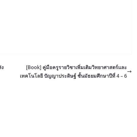
รมออนไลน์ปัญญา
(สพฐ.) โครงการอบรมเชิงปฏิบัติการ
รับโรงเรียน AI for
หลักสูตรการดำเนินการประกัน
คุณภาพภายในสถานศึกษา ด้วยปัญญา
0
ประดิษฐ์ (AI) ในรูปแบบออนไลน์
1 ส.ค. 2026
In "Education"