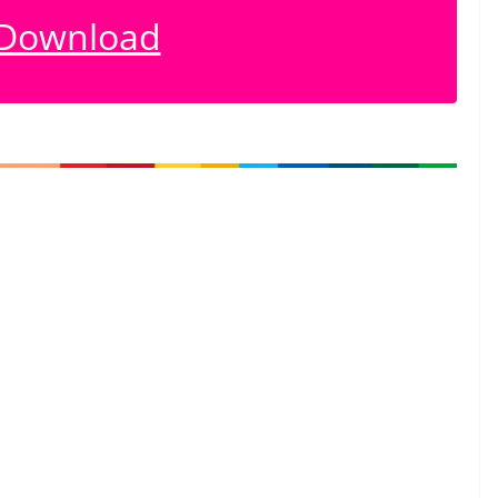
Download
ลยี (สสวท.). (2568). คู่มือครูรายวิชาเพิ่มเติม
นประถมศึกษาปีที่ 4 – 6. สืบค้นเมื่อวันที่ 13 ตุลาคม 2568,
book-technology/item/18405-ai-teacher-guide-p4-6.