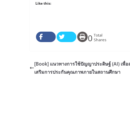
Like this:
Related
[Book] คู่มือครูรายวิชาเพิ่มเติม
หลักสูตรอบ
วิทยาศาสตร์และเทคโนโลยี ปัญญา
ประดิษฐ์สำห
ประดิษฐ์ ชั้นมัธยมศึกษาปีที่ 4 – 6
Schools
13 ต.ค. 2025
27 ต.ค. 202
In "Books-เอกสารหนังสือ"
In "IPST"