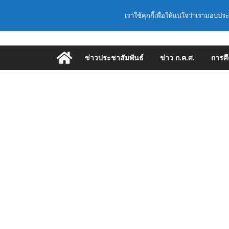
ก.ค.ศ. อนุมัติให้
Skip
Latest:
วันอาทิตย์, สิงหาคม 9, 2026
เลื่อนเป็นวิทยฐานะเ
เราใช้คุกกี้เพื่อให้แน่ใจว่าเรามอบปร
to
(สพฐ.) โมดูลที่ 
ประยุกต์ใช้ปัญญาปร
content
(สพฐ.) โครงการอบ
คุณภาพภายในสถานศ
ข่าวประชาสัมพันธ์
ข่าว ก.ค.ศ.
การศ
ออนไลน์
ก.ค.ศ. เห็นชอบ รา
และแต่งตั้งให้ดำร
อำนวยการสถานศึก
พื้นฐาน ปี 2569 ต
ก.ค.ศ. | ว 12/2568
และแต่งตั้งให้ดำร
อำนวยการสถานศึกษ