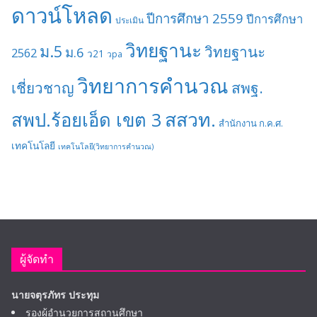
ดาวน์โหลด
ปีการศึกษา 2559
ปีการศึกษา
ประเมิน
วิทยฐานะ
ม.5
วิทยฐานะ
ม.6
2562
ว21
วpa
วิทยาการคำนวณ
เชี่ยวชาญ
สพฐ.
สสวท.
สพป.ร้อยเอ็ด เขต 3
สำนักงาน ก.ค.ศ.
เทคโนโลยี
เทคโนโลยี(วิทยาการคำนวณ)
ผู้จัดทำ
นายจตุรภัทร ประทุม
รองผู้อำนวยการสถานศึกษา