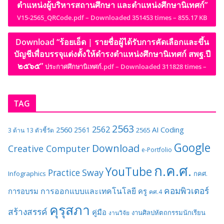
ตำแหน่งผู้บริหารสถานศึกษา และตำแหน่งศึกษานิเทศก์”
V15-2565_QRCode.pdf – Downloaded 351453 times – 855.17 KB
Download “ร้อยเอ็ด | รายชื่อผู้ได้รับการคัดเลือกและขึ้น
บัญชีเพื่อบรรจุแต่งตั้งให้ดำรงตำแหน่งศึกษานิเทศก์ สพฐ.ปี
๒๕๖๕”
ประกาศศึกษานิเทศก์.pdf – Downloaded 311828 times –
TAG
2563
2562
2560
AI
Coding
2561
2565
3 ด้าน
13 ตัวชี้วัด
Google
Download
Creative Computer
e-Portfolio
ก.ค.ศ.
YouTube
Sway
Practice
Infographics
กคศ.
คอมพิวเตอร์
การออกแบบและเทคโนโลยี
การอบรม
ครู
คศ.4
คุรุสภา
สร้างสรรค์
คู่มือ
งานศิลปหัตถกรรมนักเรียน
งานวิจัย