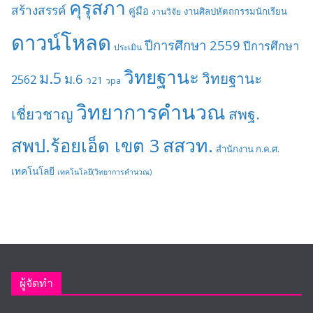
คุรุสภา
สร้างสรรค์
คู่มือ
งานศิลปหัตถกรรมนักเรียน
งานวิจัย
ดาวน์โหลด
ปีการศึกษา 2559
ปีการศึกษา
ประเมิน
วิทยฐานะ
ม.5
วิทยฐานะ
ม.6
2562
ว21
วpa
วิทยาการคำนวณ
เชี่ยวชาญ
สพฐ.
สสวท.
สพป.ร้อยเอ็ด เขต 3
สำนักงาน ก.ค.ศ.
เทคโนโลยี
เทคโนโลยี(วิทยาการคำนวณ)
ผู้จัดทำ