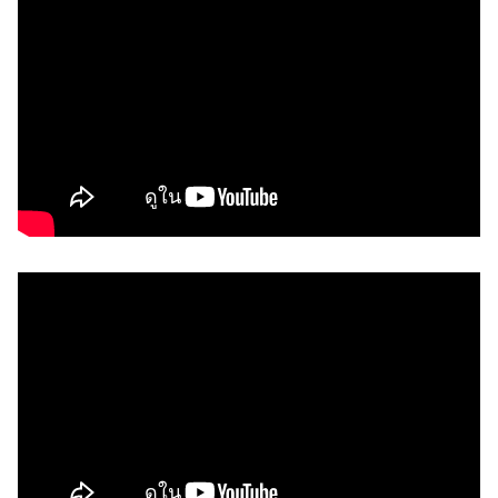
เ
ก็
บ