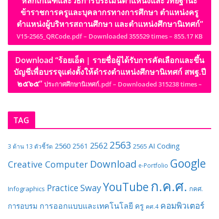
หลักเกณฑ์และวิธีการประเมินตำแหน่งและวิทยฐานะ
ข้าราชการครูและบุคลากรทางการศึกษา ตำแหน่งครู
ตำแหน่งผู้บริหารสถานศึกษา และตำแหน่งศึกษานิเทศก์”
V15-2565_QRCode.pdf – Downloaded 355529 times – 855.17 KB
Download “ร้อยเอ็ด | รายชื่อผู้ได้รับการคัดเลือกและขึ้น
บัญชีเพื่อบรรจุแต่งตั้งให้ดำรงตำแหน่งศึกษานิเทศก์ สพฐ.ปี
๒๕๖๕”
ประกาศศึกษานิเทศก์.pdf – Downloaded 315238 times –
TAG
2563
2562
2560
AI
Coding
2561
2565
3 ด้าน
13 ตัวชี้วัด
Google
Download
Creative Computer
e-Portfolio
ก.ค.ศ.
YouTube
Sway
Practice
Infographics
กคศ.
คอมพิวเตอร์
การออกแบบและเทคโนโลยี
การอบรม
ครู
คศ.4