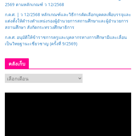
2569 ตามหลักเกณฑ์ ว 12/2568
ก.ค.ศ. | ว 12/2568 หลักเกณฑ์และวิธีการคัดเลือกบุคคลเพื่อบรรจุและ
แต่งตั้งให้ดำรงตำแหน่งรองผู้อำนวยการสถานศึกษาและผู้อำนวยการ
สถานศึกษา สังกัดกระทรวงศึกษาธิการ
ก.ค.ศ. อนุมัติให้ข้าราชการครูและบุคลากรทางการศึกษามีและเลื่อน
เป็นวิทยฐานะเชี่ยวชาญ (ครั้งที่ 9/2569)
คลังเก็บ
ค
ลั
ง
เ
ก็
บ