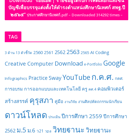
Download “ร้อยเอ็ด | รายชื่อผู้ได้รับการคัดเลือกและขึ้น
บัญชีเพื่อบรรจุแต่งตั้งให้ดำรงตำแหน่งศึกษานิเทศก์ สพฐ.ปี
๒๕๖๕”
ประกาศศึกษานิเทศก์.pdf – Downloaded 314292 times –
TAG
2563
2562
2560
AI
Coding
2561
2565
3 ด้าน
13 ตัวชี้วัด
Google
Download
Creative Computer
e-Portfolio
ก.ค.ศ.
YouTube
Sway
Practice
Infographics
กคศ.
คอมพิวเตอร์
การออกแบบและเทคโนโลยี
การอบรม
ครู
คศ.4
คุรุสภา
สร้างสรรค์
คู่มือ
งานศิลปหัตถกรรมนักเรียน
งานวิจัย
ดาวน์โหลด
ปีการศึกษา 2559
ปีการศึกษา
ประเมิน
วิทยฐานะ
ม.5
วิทยฐานะ
ม.6
2562
ว21
วpa