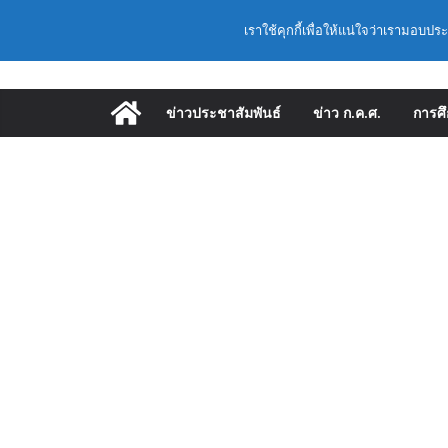
Skip
Latest:
(สพฐ.) โครงการอบรม
วันเสาร์, สิงหาคม 8, 2026
เราใช้คุกกี้เพื่อให้แน่ใจว่าเรามอบปร
to
คุณภาพภายในสถานศึ
ออนไลน์
content
ก.ค.ศ. เห็นชอบ รายล
และแต่งตั้งให้ดำรง
ข่าวประชาสัมพันธ์
ข่าว ก.ค.ศ.
การศ
อำนวยการสถานศึกษา
พื้นฐาน ปี 2569 ตา
ก.ค.ศ. | ว 12/2568 ห
และแต่งตั้งให้ดำรง
อำนวยการสถานศึกษา
ก.ค.ศ. อนุมัติให้ข้
เลื่อนเป็นวิทยฐานะเชี
(สพฐ.) โมดูลที่ 1 
ประยุกต์ใช้ปัญญาประด