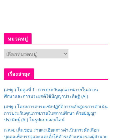
หมวดหมู่
ห
ม
ว
เรื่องล่าสุด
ด
ห
(สพฐ.) โมดูลที่ 1 : การประกันคุณภาพภายในสถาน
มู่
ศึกษาและการประยุกต์ใช้ปัญญาประดิษฐ์ (AI)
(สพฐ.) โครงการอบรมเชิงปฏิบัติการหลักสูตรการดำเนิน
การประกันคุณภาพภายในสถานศึกษา ด้วยปัญญา
ประดิษฐ์ (AI) ในรูปแบบออนไลน์
ก.ค.ศ. เห็นชอบ รายละเอียดการดำเนินการคัดเลือก
บุคคลเพื่อบรรจุและแต่งตั้งให้ดำรงตำแหน่งรองผู้อำนวย